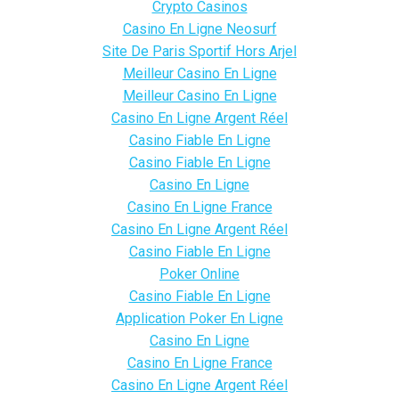
Crypto Casinos
Casino En Ligne Neosurf
Site De Paris Sportif Hors Arjel
Meilleur Casino En Ligne
Meilleur Casino En Ligne
Casino En Ligne Argent Réel
Casino Fiable En Ligne
Casino Fiable En Ligne
Casino En Ligne
Casino En Ligne France
Casino En Ligne Argent Réel
Casino Fiable En Ligne
Poker Online
Casino Fiable En Ligne
Application Poker En Ligne
Casino En Ligne
Casino En Ligne France
Casino En Ligne Argent Réel