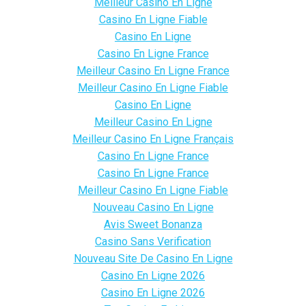
Meilleur Casino En Ligne
Casino En Ligne Fiable
Casino En Ligne
Casino En Ligne France
Meilleur Casino En Ligne France
Meilleur Casino En Ligne Fiable
Casino En Ligne
Meilleur Casino En Ligne
Meilleur Casino En Ligne Français
Casino En Ligne France
Casino En Ligne France
Meilleur Casino En Ligne Fiable
Nouveau Casino En Ligne
Avis Sweet Bonanza
Casino Sans Verification
Nouveau Site De Casino En Ligne
Casino En Ligne 2026
Casino En Ligne 2026