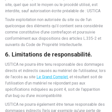
site, quel que soit le moyen ou le procédé utilisé, est
interdite, sauf autorisation écrite préalable de : USTICA
Toute exploitation non autorisée du site ou de l’un
quelconque des éléments qu’il contient sera considérée
comme constitutive d’une contrefaçon et poursuivie
conformément aux dispositions des articles L.335-2 et
suivants du Code de Propriété Intellectuelle.
6. Limitations de responsabilité.
USTICA ne pourra être tenu responsable des dommages
directs et indirects causés au matériel de l’utilisateur, lors
de l’accès au site
Le Grand Complet
, et résultant soit de
l’utilisation d’un matériel ne répondant pas aux
spécifications indiquées au point 4, soit de l’apparition
d’un bug ou d’une incompatibilité.
USTICA ne pourra également être tenue responsable des
dommages indirects (tels par exemple qu’une perte de