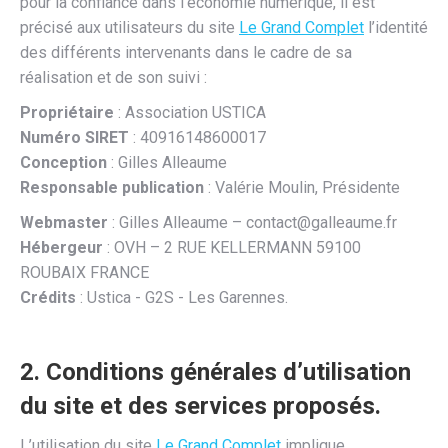
pour la confiance dans l’économie numérique, il est
précisé aux utilisateurs du site
Le Grand Complet
l’identité
des différents intervenants dans le cadre de sa
réalisation et de son suivi :
Propriétaire
: Association USTICA
Numéro SIRET
: 40916148600017
Conception
: Gilles Alleaume
Responsable publication
: Valérie Moulin, Présidente
Webmaster
: Gilles Alleaume –
contact@galleaume.fr
Hébergeur
: OVH – 2 RUE KELLERMANN 59100
ROUBAIX FRANCE
Crédits
: Ustica - G2S - Les Garennes.
2. Conditions générales d’utilisation
du site et des services proposés.
L’utilisation du site
Le Grand Complet
implique